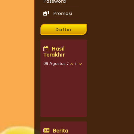
Password
Promosi
Daftar
Hasil
Terakhir
09 Agustus 2026
FLORIDA DAY
2721
NEW ORLEAN
1809
TEXAS NIGHT
9850
BULLSEYE
6299
Berita