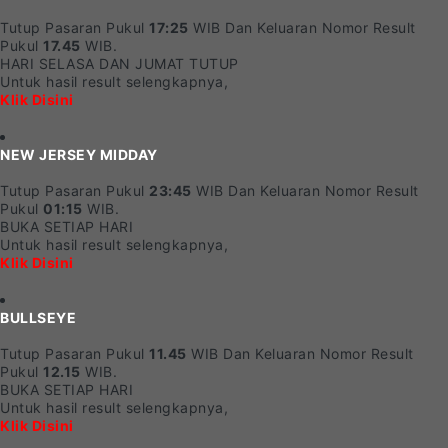
Tutup Pasaran Pukul
17:25
WIB Dan Keluaran Nomor Result
Pukul
17.45
WIB.
HARI SELASA DAN JUMAT TUTUP
Untuk hasil result selengkapnya,
Klik Disini
NEW JERSEY MIDDAY
Tutup Pasaran Pukul
23:45
WIB Dan Keluaran Nomor Result
Pukul
01:15
WIB.
BUKA SETIAP HARI
Untuk hasil result selengkapnya,
Klik Disini
BULLSEYE
Tutup Pasaran Pukul
11.45
WIB Dan Keluaran Nomor Result
Pukul
12.15
WIB.
BUKA SETIAP HARI
Untuk hasil result selengkapnya,
Klik Disini