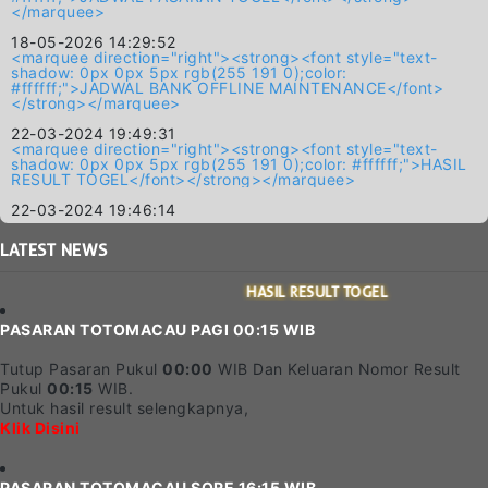
</marquee>
18-05-2026 14:29:52
<marquee direction="right"><strong><font style="text-
shadow: 0px 0px 5px rgb(255 191 0);color:
#ffffff;">JADWAL BANK OFFLINE MAINTENANCE</font>
</strong></marquee>
22-03-2024 19:49:31
<marquee direction="right"><strong><font style="text-
shadow: 0px 0px 5px rgb(255 191 0);color: #ffffff;">HASIL
RESULT TOGEL</font></strong></marquee>
22-03-2024 19:46:14
LATEST
NEWS
HASIL RESULT TOGEL
PASARAN TOTOMACAU PAGI 00:15 WIB
Tutup Pasaran Pukul
00:00
WIB Dan Keluaran Nomor Result
Pukul
00:15
WIB.
Untuk hasil result selengkapnya,
Klik Disini
PASARAN TOTOMACAU SORE 16:15 WIB