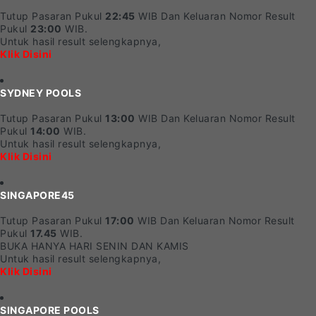
Tutup Pasaran Pukul
22:45
WIB Dan Keluaran Nomor Result
Pukul
23:00
WIB.
Untuk hasil result selengkapnya,
Klik Disini
SYDNEY POOLS
Tutup Pasaran Pukul
13:00
WIB Dan Keluaran Nomor Result
Pukul
14:00
WIB.
Untuk hasil result selengkapnya,
Klik Disini
SINGAPORE45
Tutup Pasaran Pukul
17:00
WIB Dan Keluaran Nomor Result
Pukul
17.45
WIB.
BUKA HANYA HARI SENIN DAN KAMIS
Untuk hasil result selengkapnya,
Klik Disini
SINGAPORE POOLS