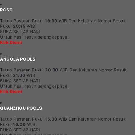
PCSO
Tutup Pasaran Pukul
19:30
WIB Dan Keluaran Nomor Result
Pukul
20:15
WIB.
BUKA SETIAP HARI
Untuk hasil result selengkapnya,
Klik Disini
ANGOLA POOLS
Tutup Pasaran Pukul
20.30
WIB Dan Keluaran Nomor Result
Pukul
21.00
WIB.
BUKA SETIAP HARI
Untuk hasil result selengkapnya,
Klik Disini
QUANZHOU POOLS
Tutup Pasaran Pukul
15.30
WIB Dan Keluaran Nomor Result
Pukul
16.00
WIB.
BUKA SETIAP HARI